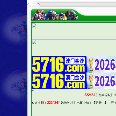
222434
〖跑狗论坛〗<
222434
０８６期：
〖跑狗论坛〗七尾中特：【更新中】（开