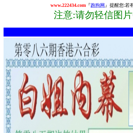
www.222434.com
『
跑狗网
』提醒您:若
注意:请勿轻信图