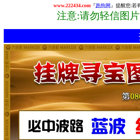
www.222434.com
『
跑狗网
』提醒您:若
注意:请勿轻信图