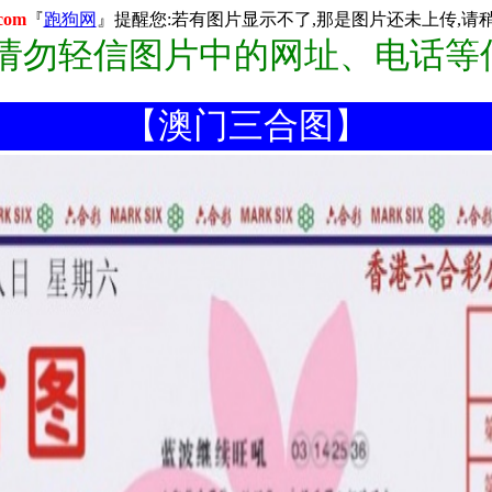
com
『
跑狗网
』提醒您:若有图片显示不了,那是图片还未上传,请稍后
:请勿轻信图片中的网址、电话等
【澳门三合图】