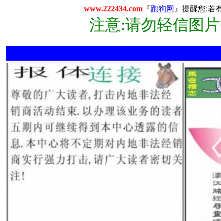
www.222434.com
『
跑狗网
』提醒您:若
注意:请勿轻信图