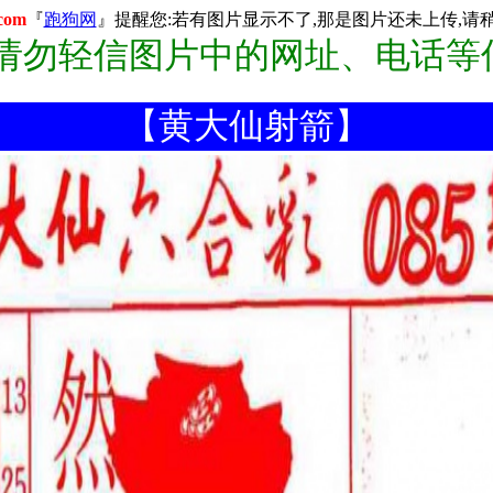
com
『
跑狗网
』提醒您:若有图片显示不了,那是图片还未上传,请稍后
:请勿轻信图片中的网址、电话等
【黄大仙射箭】